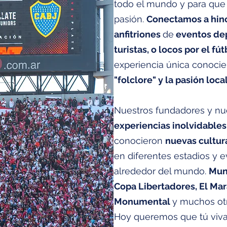
todo el mundo y para que
pasión.
Conectamos a hin
anfitriones
de
eventos dep
turistas, o locos por el fút
experiencia única conoci
"folclore" y la pasión loca
Nuestros fundadores y nue
experiencias inolvidables
conocieron
nuevas cultur
en diferentes estadios y 
alrededor del mundo.
Mun
Copa Libertadores, El Ma
Monumental
y muchos ot
Hoy queremos que tú viv