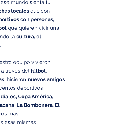
 ese mundo sienta tu
chas locales
que son
ortivos con personas,
bol
que quieren vivir una
endo la
cultura, el
l
.
stro equipo vivieron
a través del
fútbol
,
as
, hicieron
nuevos amigos
eventos deportivos
diales, Copa América,
racaná, La Bombonera, El
ros más.
as esas mismas