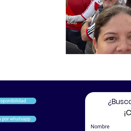
¿Busc
isponibilidad
¡
a por whatsapp
Nombre