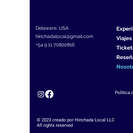
Delaware, USA
Experi
hinchadalocal@gmail.com
Viajes
+54 9 11 70820816
Ticket
Reseñ
Nosot
Política 
© 2023 creado por Hinchada Local LLC
All rights reserved