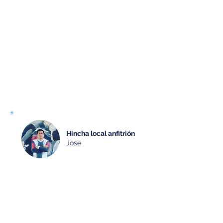
Fechas disponibles
Todos los partidos de Alianza Lima
en condición de local,
IMPORTANTE
LÍMITE PARA RESERVAR
EXPERIENCIA
7 DÍAS ANTES DEL PARTIDO
Hincha local anfitrión
Jose
Verificado
Nuevo
¿Te gusta este?