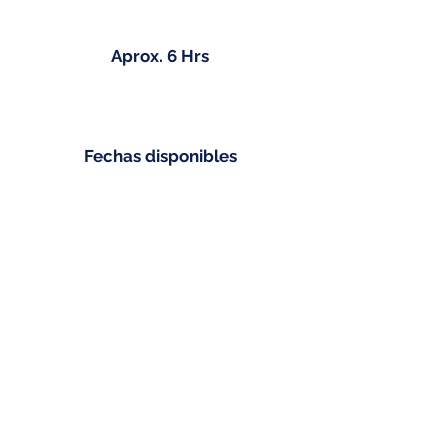
Aprox. 6 Hrs
Fechas disponibles
Fechas disponibles
25 de enero
Boca Juniors vs Deportivo Riestra
Precio: a definir
01 de febrero
Boca Juniors vs Newells
Precio: a definir
15 de febrero