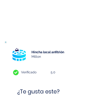
Boca Juniors vs Independiente
Precio: a definir
Importante
Límite para reservar experiencia
48 horas antes del partido.
Hincha local anfitrión
Milton
Verificado
5.0
¿Te gusta este?
Haz una reserva