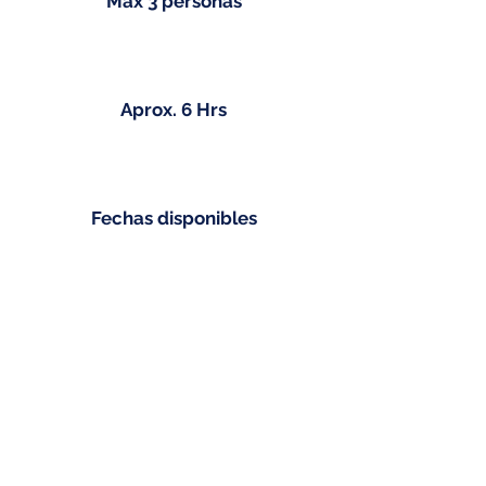
Max 3 personas
Aprox. 6 Hrs
Fechas disponibles
Fechas disponibles
Todos los partidos de Peñarol en
condición de local,
IMPORTANTE
LÍMITE PARA RESERVAR
EXPERIENCIA