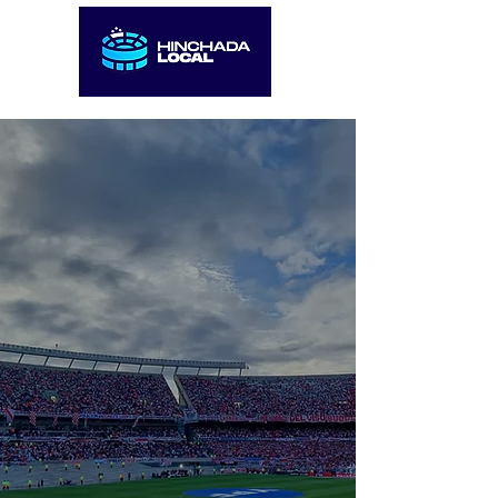
Te llevamos a los
eventos
deportivos más
apasionantes del
mundo
Experiencias seguras, apasionante y
únicas